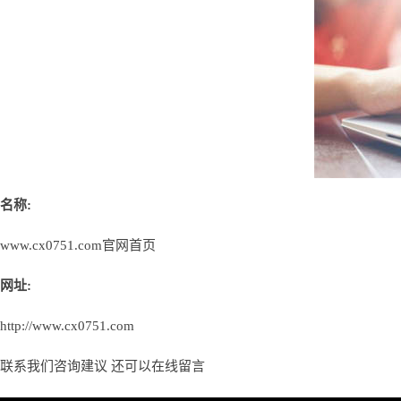
名称:
www.cx0751.com官网首页
网址:
http://www.cx0751.com
联系我们咨询建议 还可以
在线留言